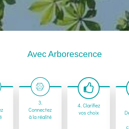
Avec Arborescence
3.
4. Clarifiez
ez
Connectez
vos choix
D
é
à la réalité
c