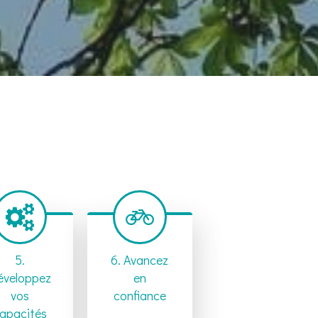
5.
6. Avancez
éveloppez
en
vos
confiance
apacités