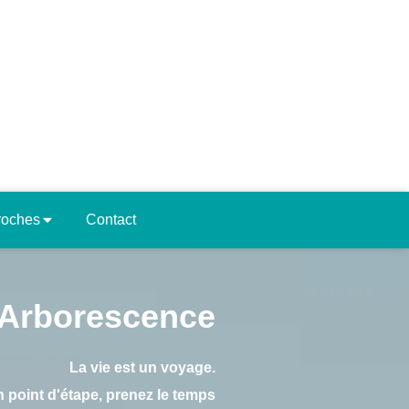
roches
Contact
Arborescence
La vie est un voyage.
n point d'étape, prenez le temps