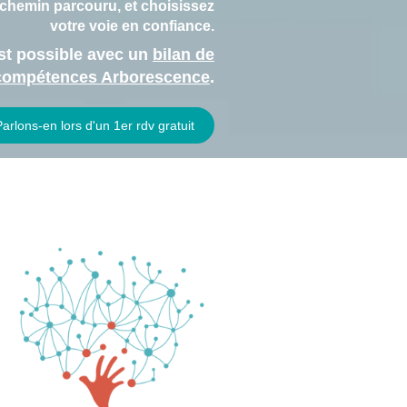
 chemin parcouru, et choisissez
votre voie en confiance.
st possible avec un
bilan de
compétences Arborescence
.
Parlons-en lors d'un 1er rdv gratuit