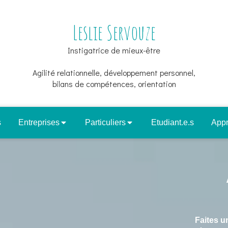
Leslie Servouze
Instigatrice de mieux-être
Agilité relationnelle, développement personnel,
bilans de compétences, orientation
s
Entreprises
Particuliers
Etudiant.e.s
App
Faites u