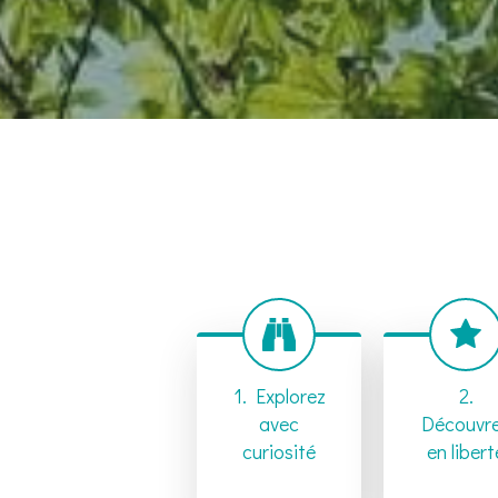
1. Explorez
2.
avec
Découvr
curiosité
en libert