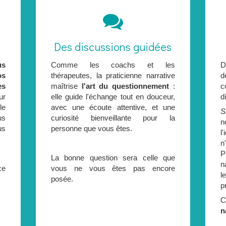
n
Des discussions guidées
us
Comme les coachs et les
D
os
thérapeutes, la praticienne narrative
d
es
maîtrise
l'art du questionnement
:
c
ur
elle guide l'échange tout en douceur,
d
le
avec une écoute attentive, et une
S
us
curiosité bienveillante pour la
n
us
personne que vous êtes.
l
n
P
La bonne question sera celle que
n
ce
vous ne vous êtes pas encore
l
posée.
p
n