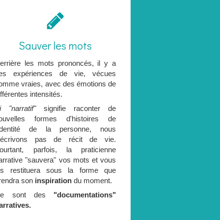
Sauver les mots
errière les mots prononcés, il y a
es expériences de vie, vécues
omme vraies, avec des émotions de
ifférentes intensités.
i "narratif"
signifie raconter de
ouvelles formes d'histoires de
'identité de la personne, nous
'écrivons pas de récit de vie.
ourtant, parfois, la praticienne
arrative "sauvera" vos mots et vous
es restituera sous la forme que
rendra son
inspiration
du moment.
Ce sont des
"documentations"
arratives.